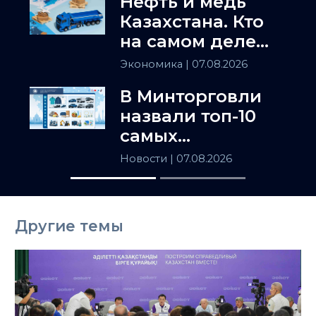
Нефть и медь
Казахстана. Кто
на самом деле
держит
Экономика
| 07.08.2026
Центральную
В Минторговли
Азию
назвали топ-10
самых
популярных
Новости
| 07.08.2026
товаров в
Казахстане
Другие темы