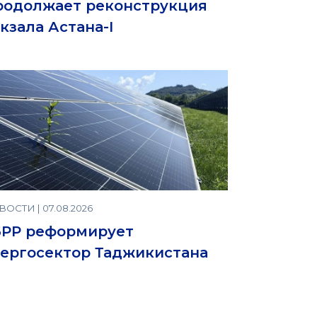
родолжает реконструкция
кзала Астана-I
ОСТИ | 07.08.2026
БРР реформирует
ергосектор Таджикистана