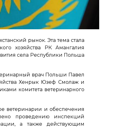
станский рынок. Эта тема стала
кого хозяйства РК Амангалия
звития села Республики Польша
етеринарный врач Польши Павел
зяйства Хенрык Юзеф Смолаж и
никами комитета ветеринарного
ре ветеринарии и обеспечения
елено проведению инспекций
зации, а также действующим