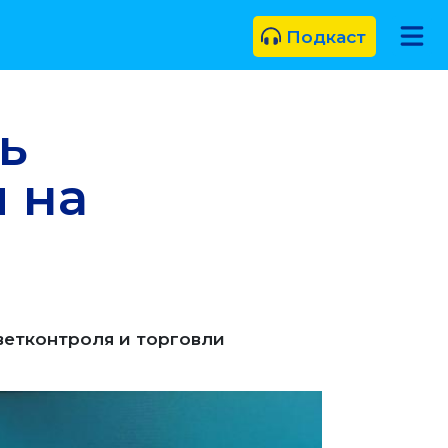
Подкаст
ь
 на
ветконтроля и торговли