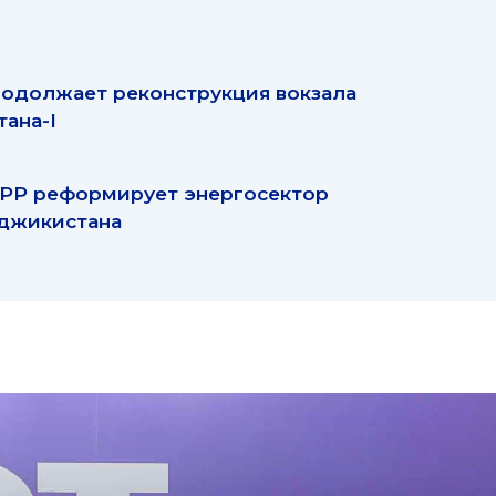
одолжает реконструкция вокзала
тана-I
РР реформирует энергосектор
джикистана