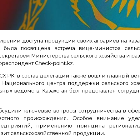
рении доступа продукции своих аграриев на казах
 была посвящена встреча вице-министра сельс
секретарем Министерства сельского хозяйства и ра
респондент Check-point.kz.
МСХ РК, в состав делегации также вошли главный в
 Национального центра поддержки сельского хо
ных ведомств. Казахстан был представлен сотруд
обсудили ключевые вопросы сотрудничества в сфе
вотного происхождения. Особое внимание уд
предприятий, применению принципа регионали
нзит сельскохозяйственной продукции.