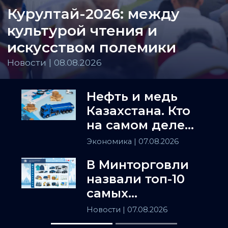
Курултай-2026: между
культурой чтения и
искусством полемики
Новости | 08.08.2026
Нефть и медь
Казахстана. Кто
на самом деле
держит
Экономика
| 07.08.2026
Центральную
В Минторговли
Азию
назвали топ-10
самых
популярных
Новости
| 07.08.2026
товаров в