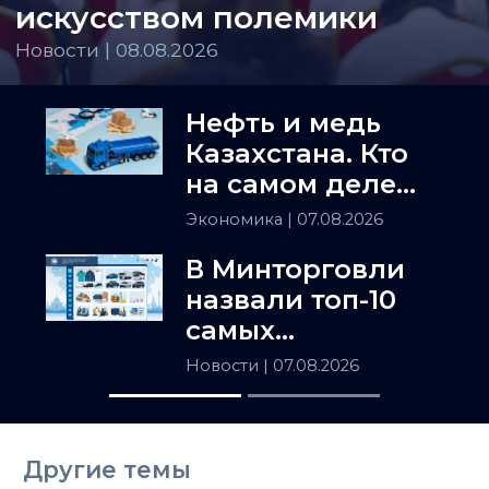
искусством полемики
Новости | 08.08.2026
Нефть и медь
Казахстана. Кто
на самом деле
держит
Экономика
| 07.08.2026
Центральную
В Минторговли
Азию
назвали топ-10
самых
популярных
Новости
| 07.08.2026
товаров в
Казахстане
Другие темы