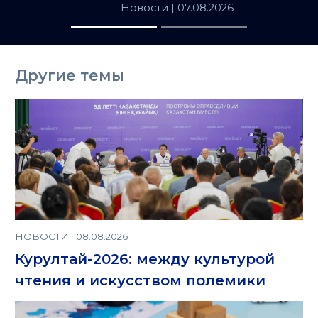
популярных
Новости
| 07.08.2026
товаров в
Казахстане
Другие темы
НОВОСТИ | 08.08.2026
Курултай-2026: между культурой
чтения и искусством полемики