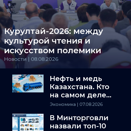
Курултай-2026: между
культурой чтения и
искусством полемики
Новости | 08.08.2026
Нефть и медь
Казахстана. Кто
на самом деле
держит
Экономика
| 07.08.2026
Центральную
В Минторговли
Азию
назвали топ-10