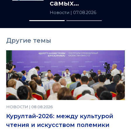
самых
популярных
Новости
| 07.08.2026
товаров в
Казахстане
Другие темы
НОВОСТИ | 08.08.2026
Курултай-2026: между культурой
чтения и искусством полемики