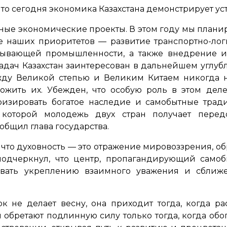
что сегодня экономика Казахстана демонстрирует ус
бные экономические проекты. В этом году мы плани
 наших приоритетов — развитие транспортно-логи
атывающей промышленности, а также внедрение и
адач Казахстан заинтересован в дальнейшем углубл
жду Великой степью и Великим Китаем никогда 
ожить их. Убежден, что особую роль в этом дел
ризировать богатое наследие и самобытные тради
 которой молодежь двух стран получает пере
общил глава государства.
 что духовность — это отражение мировоззрения, о
подчеркнул, что центр, пропагандирующий самоб
вовать укреплению взаимного уважения и сближе
ок не делает весну, она приходит тогда, когда ра
 обретают подлинную силу только тогда, когда обо