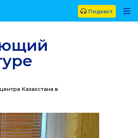
Подкаст
яющий
туре
центра Казахстана в