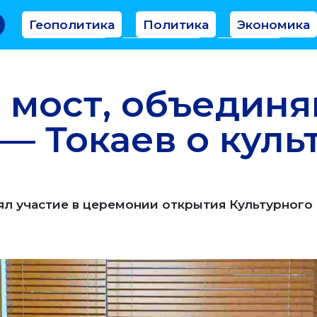
Геополитика
Политика
Экономика
Аналитика
Интервью
Мнение
 мост, объедин
— Токаев о куль
ял участие в церемонии открытия Культурного 