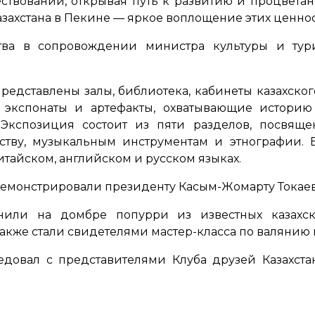
твовании, открывая путь к развитию и процвета
азахстана в Пекине — яркое воплощение этих ценно
ства в сопровождении министра культуры и ту
едставлены залы, библиотека, кабинеты казахского
экспонаты и артефакты, охватывающие историю 
 Экспозиция состоит из пяти разделов, посвяще
рству, музыкальным инструментам и этнографии.
китайском, английском и русском языках.
демонстрировали президенту Касым-Жомарту Токаев
нили на домбре попурри из известных казахск
акже стали свидетелями мастер-класса по валянию 
еседовал с представителями Клуба друзей Казахс