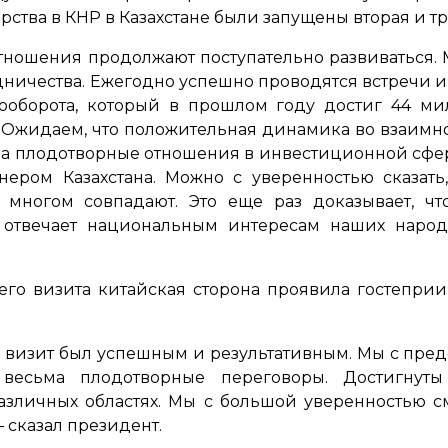
ства в КНР в Казахстане были запущены вторая и тр
тношения продолжают поступательно развиваться. 
дничества. Ежегодно успешно проводятся встречи 
рооборота, который в прошлом году достиг 44 ми
 Ожидаем, что положительная динамика во взаимно
сьма плодотворные отношения в инвестиционной сфе
нером Казахстана. Можно с уверенностью сказать
многом совпадают. Это еще раз доказывает, что
о отвечает национальным интересам наших народ
его визита китайская сторона проявила гостепри
 визит был успешным и результативным. Мы с пр
весьма плодотворные переговоры. Достигнуты
различных областях. Мы с большой уверенностью
 сказал президент.