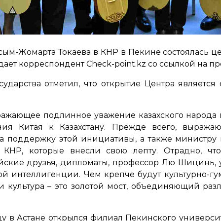
асым-Жомарта Токаева в КНР в Пекине состоялась ц
едает корреспондент Check-point.kz со ссылкой на п
сударства отметил, что открытие Центра являетс
тражающее подлинное уважение казахского народа к
ния Китая к Казахстану. Прежде всего, выража
 поддержку этой инициативы, а также министру 
и КНР, которые внесли свою лепту. Отрадно, ч
йские друзья, дипломаты, профессор Лю Шицинь, у 
ой интеллигенции. Чем крепче будут культурно-гу
 и культура – это золотой мост, объединяющий раз
у в Астане открылся филиал Пекинского университ