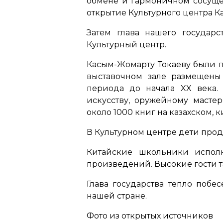
обмене и гармоничном сосущес
открытие Культурного центра К
Затем глава нашего государ
Культурный центр.
Касым-Жомарту Токаеву были пр
выставочном зале размещены 
периода до начала XX века.
искусству, оружейному масте
около 1000 книг на казахском, 
В Культурном центре дети про
Китайские школьники испол
произведений. Высокие гости т
Глава государства тепло поб
нашей стране.
Фото из открытых источников