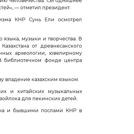
нию человечества. Сегодняшнее
стей»,
— отметил президент.
ризма КНР Сунь Ели осмотрел
 языка, музыки и творчества. В
Казахстана от древнесакского
нных археологии, ювелирному
 В библиотечном фонде центра
у владение казахским языком.
их и китайских музыкальных
войлока для пекинских детей.
тана и бывшими послами КНР в