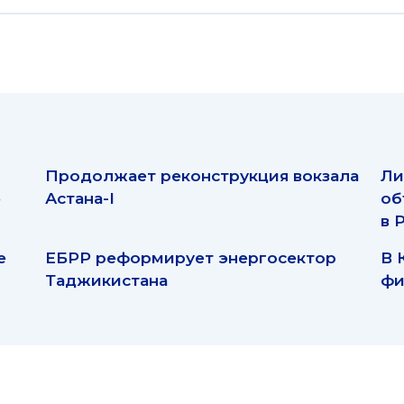
Продолжает реконструкция вокзала
Ли
ю
Астана-I
об
в 
е
ЕБРР реформирует энергосектор
В 
Таджикистана
фи