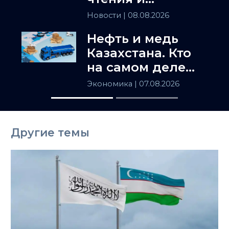
искусством
Новости
| 08.08.2026
полемики
Нефть и медь
Казахстана. Кто
на самом деле
держит
Экономика
| 07.08.2026
Центральную
Азию
Другие темы