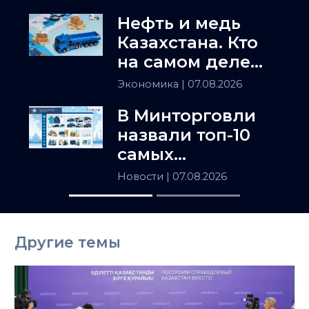
Нефть и медь
Казахстана. Кто
на самом деле
держит
Экономика
| 07.08.2026
Центральную
В Минторговли
Азию
назвали топ-10
самых
популярных
Новости
| 07.08.2026
товаров в
Казахстане
Другие темы