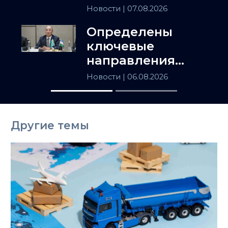
популярных
Новости
| 07.08.2026
товаров в
Определены
Казахстане
ключевые
направления
сотрудничества
Новости
| 06.08.2026
Астаны и
Ташкента
Другие темы