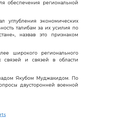
для обеспечения региональной
ал углубления экономических
ность талибам за их усилия по
тане», назвав это признаком
олее широкого регионального
х связей и связей в области
ммадом Якубом Муджахидом. По
вопросы двусторонней военной
rts