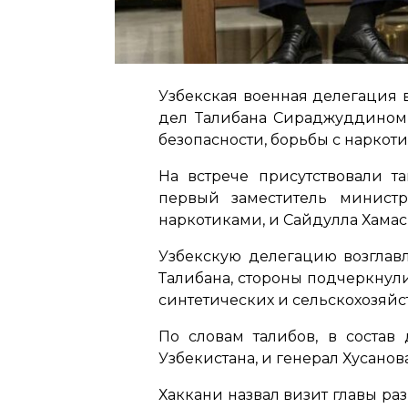
Узбекская военная делегация 
дел Талибана Сираджуддином 
безопасности, борьбы с наркот
На встрече присутствовали т
первый заместитель министр
наркотиками, и Сайдулла Хамас
Узбекскую делегацию возглавл
Талибана, стороны подчеркнул
синтетических и сельскохозяйс
По словам талибов, в состав
Узбекистана, и генерал Хусан
Хаккани назвал визит главы р