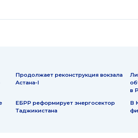
Продолжает реконструкция вокзала
Ли
ю
Астана-I
об
в 
е
ЕБРР реформирует энергосектор
В 
Таджикистана
фи