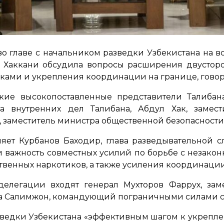
во главе с начальником разведки Узбекистана на в
Хаккани обсудила вопросы расширения двусторо
иками и укрепления координации на границе, говор
акие высокопоставленные представители Талиба
а внутренних дел Талибана, Абдул Хак, замес
, заместитель министра общественной безопасности
яет Курбанов Баходир, глава разведывательной 
и важность совместных усилий по борьбе с незако
твенных наркотиков, а также усиления координации
 делегации входят генерал Мухторов Фаррух, зам
ова Салимжон, командующий пограничными силами с
азведки Узбекистана «эффективным шагом к укрепл