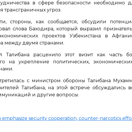
рудничества в сфере безопасности необходимо 
я трансграничных угроз.
ти, стороны, как сообщается, обсудили потенци
вал слова Баходира, который выразил признатель
экономических проектов Узбекистана в Афганис
ва между двумя странами.
л Талибана расценило этот визит как часть б
ого на укрепление политических, экономически
нами.
стретилась с министром обороны Талибана Муха
ителей Талибана, на этой встрече обсуждались 
ммуникаций и другие вопросы.
 emphasize security cooperation, counter-narcotics effo