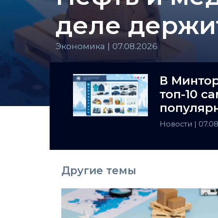
деле держи
Экономика | 07.08.2026
В Минто
топ-10 с
популярн
Казахста
Новости
| 07.0
Другие темы