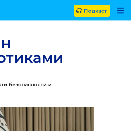
Подкаст
ан
котиками
сти безопасности и