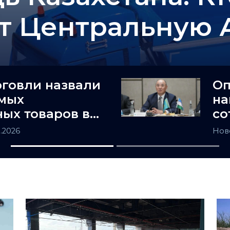
т Центральную 
рговли назвали
Оп
амых
на
ых товаров в
со
не
и 
8.2026
Нов