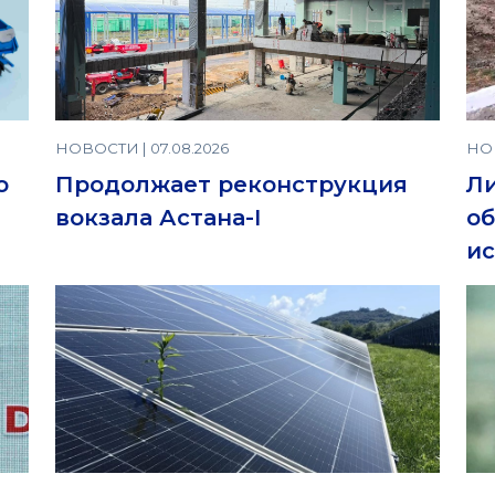
НОВОСТИ | 07.08.2026
НОВ
о
Продолжает реконструкция
Ли
вокзала Астана-I
об
ис