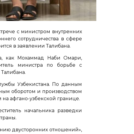
стрече с министром внутренних
ннего сотрудничества в сфере
ится в заявлении Талибана.
на, как Мохаммад Наби Омари,
титель министра по борьбе с
 Талибана.
службы Узбекистана. По данным
нным оборотом и производством
 на афгано-узбекской границе.
еститель начальника разведки
траны.
ению двусторонних отношений»,