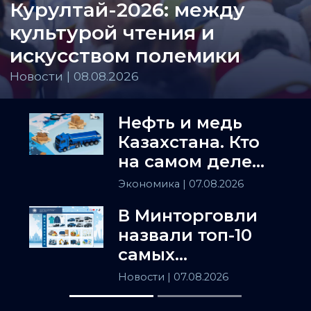
Курултай-2026: между
культурой чтения и
искусством полемики
Новости | 08.08.2026
Нефть и медь
Казахстана. Кто
на самом деле
держит
Экономика
| 07.08.2026
Центральную
В Минторговли
Азию
назвали топ-10
самых
популярных
Новости
| 07.08.2026
товаров в