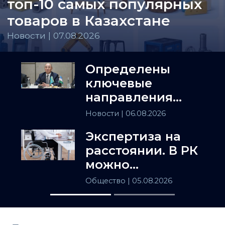
топ-10 самых популярных
товаров в Казахстане
Новости | 07.08.2026
Определены
ключевые
направления
сотрудничества
Новости
| 06.08.2026
Астаны и
Экспертиза на
Ташкента
расстоянии. В РК
можно
установить
Общество
| 05.08.2026
инвалидность
заочно