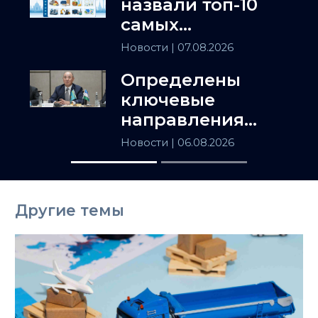
назвали топ-10
самых
популярных
Новости
| 07.08.2026
товаров в
Определены
Казахстане
ключевые
направления
сотрудничества
Новости
| 06.08.2026
Астаны и
Ташкента
Другие темы