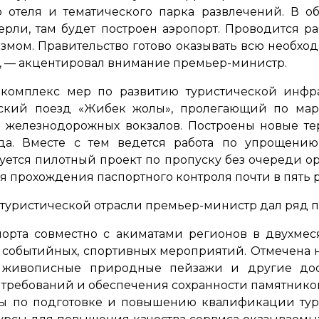
о отеля и тематического парка развлечений. В 
ерли, там будет построен аэропорт. Проводится р
змом. Правительство готово оказывать всю необх
, — акцентировал внимание премьер-министр.
комплекс мер по развитию туристической инфрас
еский поезд «Жибек жолы», пролегающий по мар
5 железнодорожных вокзалов. Построены новые те
а. Вместе с тем ведется работа по упрощени
уется пилотный проект по пропуску без очереди ор
я прохождения паспортного контроля почти в пять р
 туристической отрасли премьер-министр дал ряд 
порта совместно с акиматами регионов в двухме
, событийных, спортивных мероприятий. Отмечена 
 живописные природные пейзажи и другие дос
требований и обеспечения сохранности памятнико
 по подготовке и повышению квалификации тури