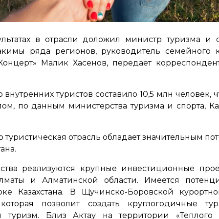
ультатах в отрасли доложил министр туризма и 
кимы ряда регионов, руководитель семейного ку
онцерт» Малик Хасенов, передает корреспондент 
.
 внутренних туристов составило 10,5 млн человек, ч
лом, по данным министерства туризма и спорта, Ка
о туристическая отрасль обладает значительным по
ана.
рства реализуются крупные инвестиционные прое
лматы и Алматинской области. Имеется потенц
оке Казахстана. В Щучинско-Боровской курортно
оторая позволит создать круглогодичные тур
 туризм. Близ Актау на территории «Теплого