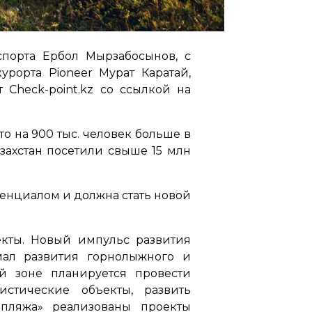
спорта Ербол Мырзабосынов, с
рорта Pioneer Мурат Каратай,
Check-point.kz со ссылкой на
то на 900 тыс. человек больше в
захстан посетили свыше 15 млн
тенциалом и должна стать новой
кты. Новый импульс развития
иал развития горнолыжного и
й зоне планируется провести
истические объекты, развить
 пляжа» реализованы проекты