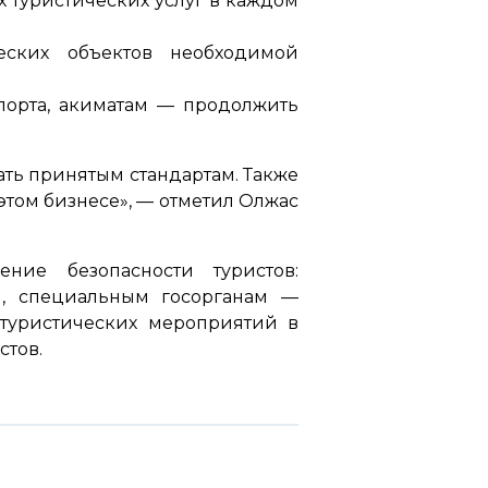
 туристических услуг в каждом
еских объектов необходимой
спорта, акиматам — продолжить
ать принятым стандартам. Также
том бизнесе»,
— отметил Олжас
ие безопасности туристов:
ел, специальным госорганам —
 туристических мероприятий в
стов.