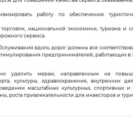
урсы для повышения качества сервиса оказываемых
визировать работу по обеспечению туристич
, торговли, национальной экономики, туризма и 
орожного сервиса.
обслуживания вдоль дорог должны все соответствов
стимулирования предпринимателей, работающих в э
мо уделить мерам, направленным на повышен
рта, культуры, здравоохранения, внутренних д
оведении масштабных культурных, спортивных и
ы, роста привлекательности для инвесторов и тури