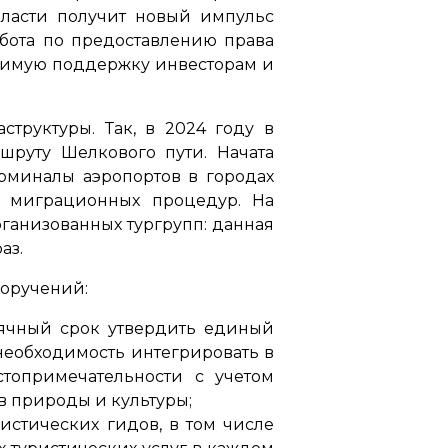
области получит новый импульс
абота по предоставлению права
одимую поддержку инвесторам и
труктуры. Так, в 2024 году в
шруту Шелкового пути. Начата
рминалы аэропортов в городах
ю миграционных процедур. На
ганизованных тургрупп: данная
аз.
поручений:
сячный срок утвердить единый
необходимость интегрировать в
топримечательности с учетом
в природы и культуры;
стических гидов, в том числе