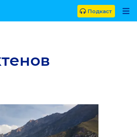
Подкаст
ктенов