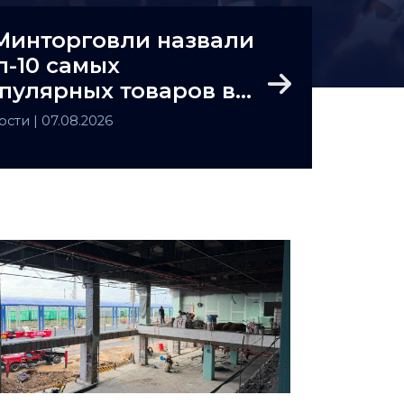
Минторговли назвали
п-10 самых
пулярных товаров в
Next
захстане
ости
| 07.08.2026