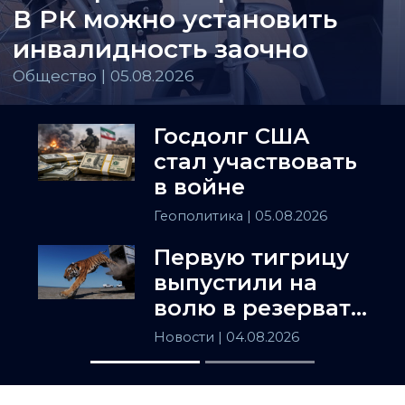
В РК можно установить
инвалидность заочно
Общество | 05.08.2026
Госдолг США
стал участвовать
в войне
Геополитика
| 05.08.2026
Первую тигрицу
выпустили на
волю в резервате
«Или-Балхаш»
Новости
| 04.08.2026