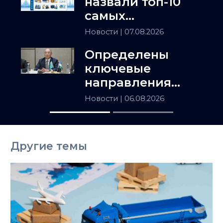
назвали топ-10
самых
популярных
Новости
| 07.08.2026
товаров в
Определены
Казахстане
ключевые
направления
сотрудничества
Новости
| 06.08.2026
Астаны и
Ташкента
Другие темы