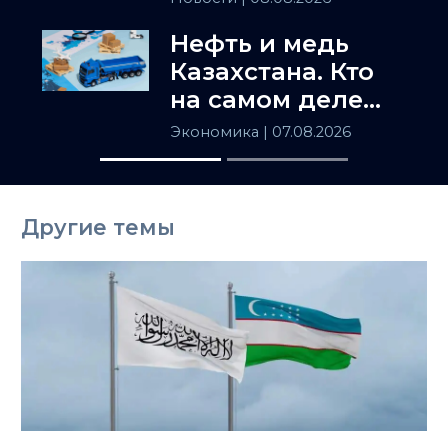
полемики
Нефть и медь
Казахстана. Кто
на самом деле
держит
Экономика
| 07.08.2026
Центральную
Азию
Другие темы