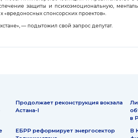
спечение защиты и психоэмоциональную, менталь
ых
«вредоносных спонсорских проектов»
.
хстане»,
— подытожил свой запрос депутат.
Продолжает реконструкция вокзала
Ли
ю
Астана-I
об
в 
е
ЕБРР реформирует энергосектор
В 