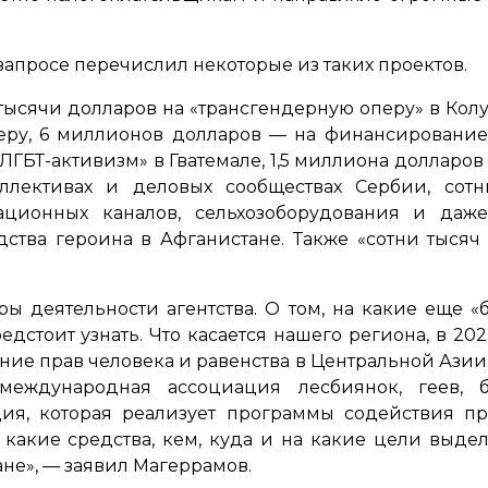
апросе перечислил некоторые из таких проектов.
тысячи долларов на
«трансгендерную оперу»
в Колу
ру, 6 миллионов долларов — на финансирование 
«ЛГБТ-активизм»
в Гватемале, 1,5 миллиона долларо
ллективах и деловых сообществах Сербии, со
ационных каналов, сельхозоборудования и даж
ства героина в Афганистане. Также
«сотни тыся
ы деятельности агентства. О том, на какие еще 
дстоит узнать. Что касается нашего региона, в 20
ие прав человека и равенства в Центральной Азии.
еждународная ассоциация лесбиянок, геев, би
ция, которая реализует программы содействия пр
, какие средства, кем, куда и на какие цели выдел
не»,
— заявил Магеррамов.