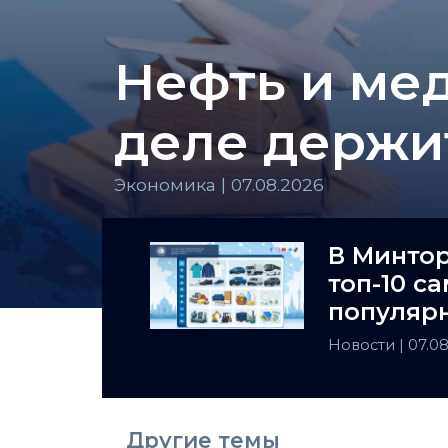
Нефть и мед
деле держи
Экономика | 07.08.2026
В Минто
топ-10 с
популярн
Казахста
Новости
| 07.0
Другие темы