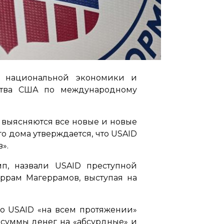
у национальной экономики и
тства США по международному
т выясняются все новые и новые
 дома утверждается, что USAID
в»
.
п, назвали USAID преступной
рам Магеррамов, выступая на
во USAID «на всем протяжении»
 суммы денег на
«абсурдные»
и