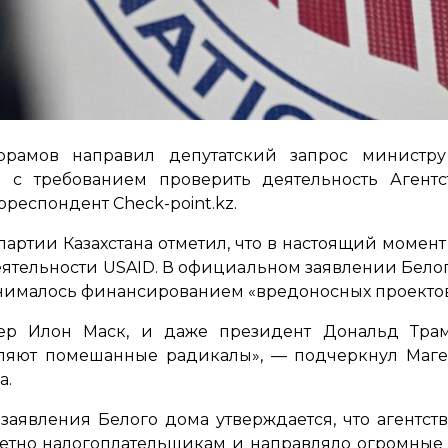
рамов направил депутатский запрос министр
а с требованием проверить деятельность Аген
респондент Check-point.kz.
артии Казахстана отметил, что в настоящий момен
тельности USAID. В официальном заявлении Белого
анималось финансированием
«вредоносных проекто
р Илон Маск, и даже президент Дональд Трам
вляют помешанные радикалы»,
— подчеркнул Магер
а.
заявления Белого дома утверждается, что агентст
четно налогоплательщикам и направляло огромные