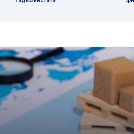
Таджикистана
фи