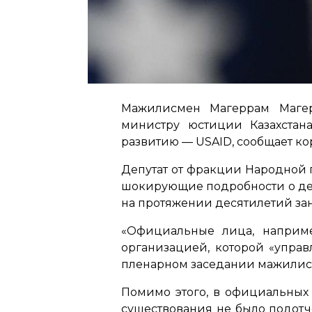
Мажилисмен Магеррам Магер
министру юстиции Казахстан
развитию — USAID, сообщает кор
Депутат от фракции Народной п
шокирующие подробности о дея
на протяжении десятилетий з
«Официальные лица, наприме
организацией, которой «упра
пленарном заседании мажилис
Помимо этого, в официальных 
существования не было подот