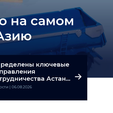
то на самом
Азию
ределены ключевые
правления
трудничества Астаны
Next
Ташкента
ости
| 06.08.2026