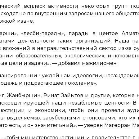
ческий всплеск активности некоторых групп по
сходят не по внутренним запросам нашего общества
ржкой извне.
арши», «лесби-парады», парады в центре Алма
атами деятельности таких организаций. Наша па
вложений в неправительственный сектор из-за руб
нии образовательных, экологических, инклюзивны
ые цели и задачи»
, — добавил мажилисмен.
нансировании чуждой нам идеологии, насаждаемой 
одежь и подрастающее поколение».
дил Жанбыршин, Ринат Зайытов и другие, которые 
искредитирующей наши незыблемые ценности. В с
 юстиции и экономики, чтобы они провели ауди
в, выделяемых зарубежными спонсорами: кто их по
это есть, и он значительный»
, — уверен Магеррам М
, чтобы министерство юстиции и правительство в ц