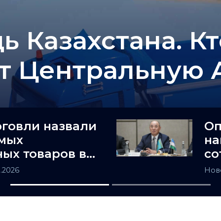
ь Казахстана. К
т Центральную 
рговли назвали
Оп
амых
на
ых товаров в
со
не
и 
8.2026
Нов