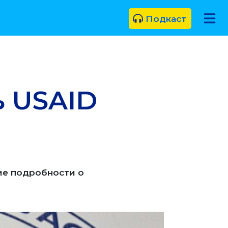
Подкаст
ь USAID
ие подробности о