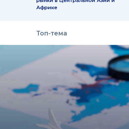
рынки в Центральной Азии и
Африке
Топ-тема