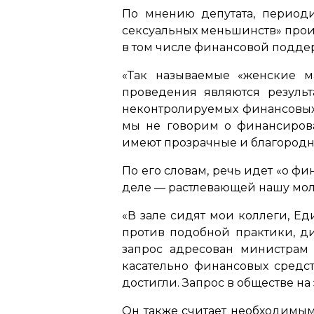
По мнению депутата, периоди
сексуальных меньшинств» прои
в том числе финансовой подде
«Так называемые «женские м
проведения являются результ
неконтролируемых финансовых 
мы не говорим о финансирова
имеют прозрачные и благородн
По его словам, речь идет
«о фи
деле — растлевающей нашу мол
«В зале сидят мои коллеги, Е
против подобной практики, д
запрос адресован министрам
касательно финансовых средст
достигли. Запрос в обществе на 
Он также считает необходимым