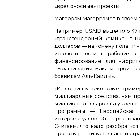
«вредоносные»
проекты.
Магеррам Магеррамов в своем з
Например, USAID выделило 47 
«трансгендерный комикс»
в Пе
долларов — на
«смену пола»
и
инклюзивности в рабочих ко
финансирование для
«ирриг
выращивания мака и производ
боевикам Аль-Каиды»
.
«И это лишь некоторые пример
миллиардные средства, нам пре
миллиона долларов на укреплен
программы — Европейская м
интерсексуалов. Это организа
Считаем, что надо разобраться
проекты реализует в нашей стра