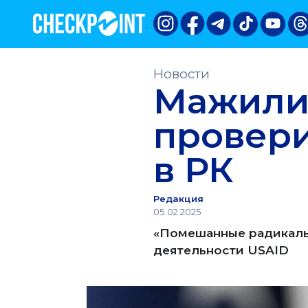
Новости
Мажили
провери
в РК
Редакция
05.02.2025
«Помешанные радикалы
деятельности USAID