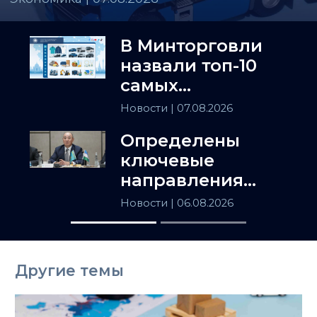
В Минторговли
назвали топ-10
самых
популярных
Новости
| 07.08.2026
товаров в
Определены
Казахстане
ключевые
направления
сотрудничества
Новости
| 06.08.2026
Астаны и
Ташкента
Другие темы