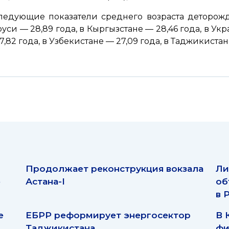
едующие показатели среднего возраста деторожде
руси — 28,89 года, в Кыргызстане — 28,46 года, в У
7,82 года, в Узбекистане — 27,09 года, в Таджикистан
Продолжает реконструкция вокзала
Ли
ю
Астана-I
об
в 
е
ЕБРР реформирует энергосектор
В 
Таджикистана
фи