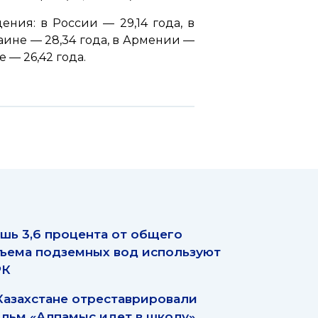
ния: в России — 29,14 года, в
краине — 28,34 года, в Армении —
е — 26,42 года.
шь 3,6 процента от общего
ъема подземных вод используют
РК
Казахстане отреставрировали
льм «Алпамыс идет в школу»