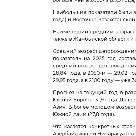
больше, чем в 2022-м (29,5 года)
Наибольшие показатели были заф
года) и Восточно-Казахстанской (
Наименьший средний возраст м
также в Жамбылской области и в
Средний возраст деторождения в
показатель на 2025 год соста
средний возраст деторождения б
28,84 года, в 2050-м — 29,02 го
29,95 года, а в 2100 году — уже 30
Прогноз на текущий год в раз
Южной Европе: 31,9 года. Дале
Азия. В более молодом возраст
Южной Азии (27,8 года).
Что касается конкретных стра
Азербайджане и Никарагуа (по 2