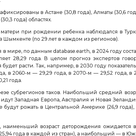
.
иксированы в Астане (30,8 года), Алматы (30,6 года
30,3 года) областях.
атери при рождении ребенка наблюдался в Туркест
 Шымкенте (по 29 лет в каждом из регионов).
 мире, по данным database.earth, в 2024 году сост
вляет 28,29 года. В целом прогноз экспертов гово
удет расти. Так, например, в 2030 году показатель 
да, в 2060-м — 29,29 года, в 2070-м — 29,52 года, в
,21 года.
резе субрегионов таков. Наибольший средний воз
е идут Западная Европа, Австралия и Новая Зеланди
е будут рожать в Центральной Америке (26,9 года), 
н, наименьший возраст деторождения ожидается в Н
5,94 года в каждой из стран), а наибольший — в Южн