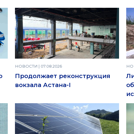
НОВОСТИ | 07.08.2026
НОВ
о
Продолжает реконструкция
Ли
вокзала Астана-I
об
ис