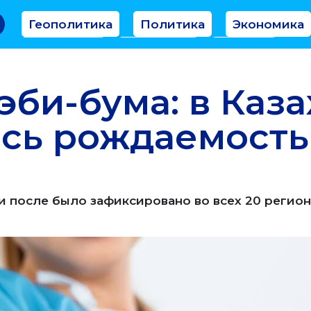
Геополитика
Политика
Экономика
Аналитика
Интервью
Мнение
эби-бума: в Каз
сь рождаемость
после было зафиксировано во всех 20 регион