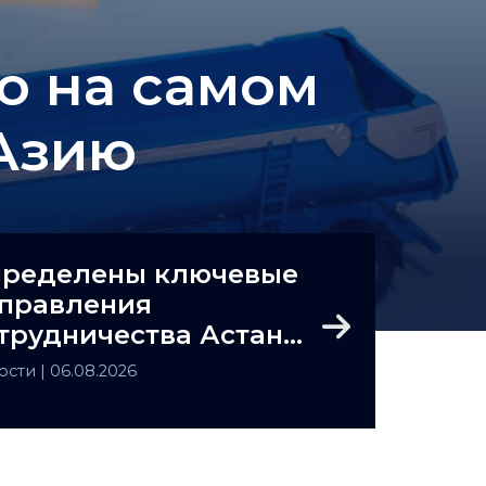
то на самом
Азию
ределены ключевые
правления
трудничества Астаны
Next
Ташкента
ости
| 06.08.2026