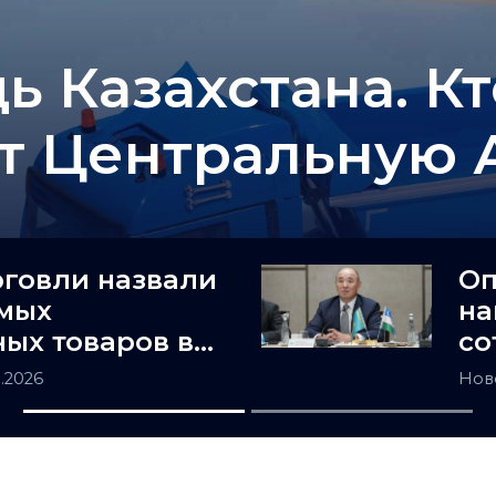
ь Казахстана. К
т Центральную 
рговли назвали
Оп
амых
на
ых товаров в
со
не
и 
8.2026
Нов