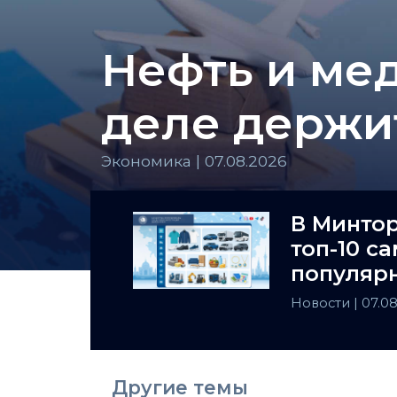
Нефть и мед
деле держи
Экономика | 07.08.2026
В Минто
топ-10 с
популярн
Казахста
Новости
| 07.0
Другие темы