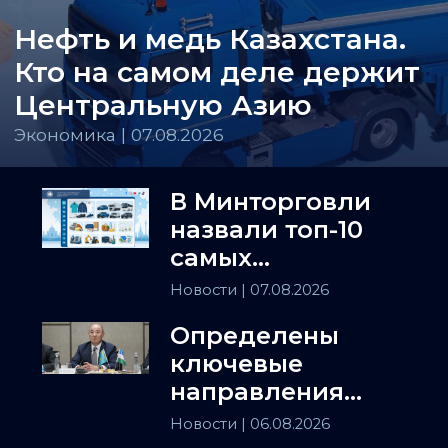
Нефть и медь Казахстана.
Кто на самом деле держит
Центральную Азию
Экономика | 07.08.2026
В Минторговли
назвали топ-10
самых
популярных
Новости
| 07.08.2026
товаров в
Определены
Казахстане
ключевые
направления
сотрудничества
Новости
| 06.08.2026
Астаны и