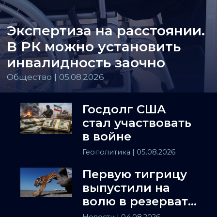
Экспертиза на расстоянии.
В РК можно установить
инвалидность заочно
Общество | 05.08.2026
Госдолг США
стал участвовать
в войне
Геополитика
| 05.08.2026
Первую тигрицу
выпустили на
волю в резервате
«Или-Балхаш»